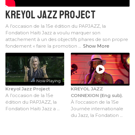
KREYOL JAZZ PROJECT
A l’occasion de la 15e édition du PAPJAZZ, la
Fondation Haïti Jazz a voulu marquer son
attachement à un des objectifs phares de son propre
fondement « faire la promotion
...
Show More
Now Playing
Kreyol Jazz Project
KREYOL JAZZ
A l’occasion de la 15e
CONNEXION (Eng sub).
édition du PAPJAZZ, la
À l’occasion de la 15e
Fondation Haïti Jazz a ...
Journée internationale
du Jazz, la Fondation ...